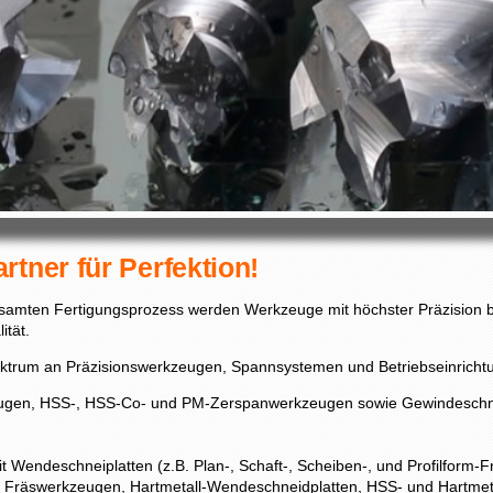
rtner für Perfektion!
amten Fertigungsprozess werden Werkzeuge mit höchster Präzision be
ität.
pektrum an Präzisionswerkzeugen, Spannsystemen und Betriebseinricht
gen, HSS-, HSS-Co- und PM-Zerspanwerkzeugen sowie Gewindeschne
 Wendeschneiplatten (z.B. Plan-, Schaft-, Scheiben-, und Profilform-F
e Fräswerkzeugen, Hartmetall-Wendeschneidplatten, HSS- und Hartm