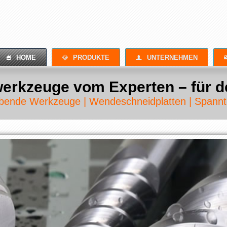
S
D
L
HOME
PRODUKTE
UNTERNEHMEN
werkzeuge vom Experten – für d
ende Werkzeuge | Wendeschneidplatten | Spannt