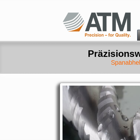
Präzisions
Spanabheb